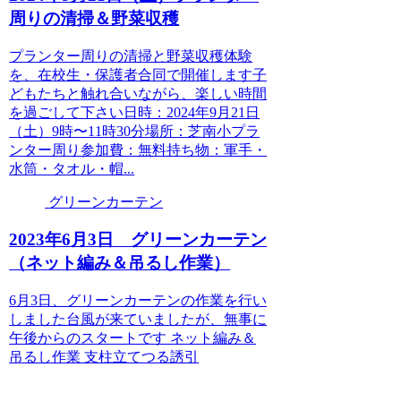
周りの清掃＆野菜収穫
プランター周りの清掃と野菜収穫体験
を、在校生・保護者合同で開催します子
どもたちと触れ合いながら、楽しい時間
を過ごして下さい日時：2024年9月21日
（土）9時〜11時30分場所：芝南小プラ
ンター周り参加費：無料持ち物：軍手・
水筒・タオル・帽...
グリーンカーテン
2023年6月3日 グリーンカーテン
（ネット編み＆吊るし作業）
6月3日、グリーンカーテンの作業を行い
しました台風が来ていましたが、無事に
午後からのスタートです ネット編み＆
吊るし作業 支柱立てつる誘引