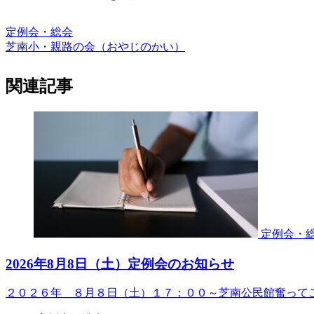
定例会・総会
芝南小・親路の会（おやじのかい）
関連記事
定例会・
2026年8月8日（土）定例会のお知らせ
２０２６年 ８月８日（土）１７：００～芝南公民館奮って