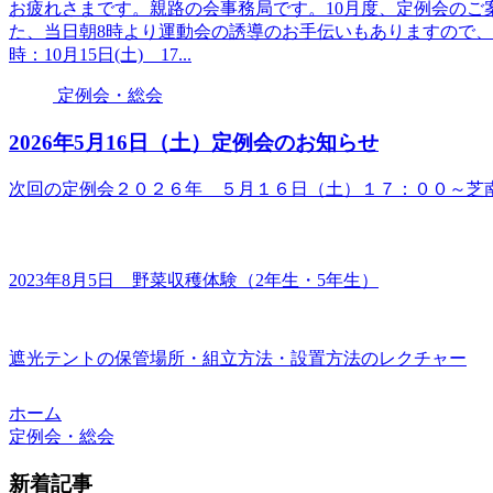
お疲れさまです。親路の会事務局です。10月度、定例会のご
た、当日朝8時より運動会の誘導のお手伝いもありますので
時：10月15日(土) 17...
定例会・総会
2026年5月16日（土）定例会のお知らせ
次回の定例会２０２６年 ５月１６日（土）１７：００～芝
2023年8月5日 野菜収穫体験（2年生・5年生）
遮光テントの保管場所・組立方法・設置方法のレクチャー
ホーム
定例会・総会
新着記事