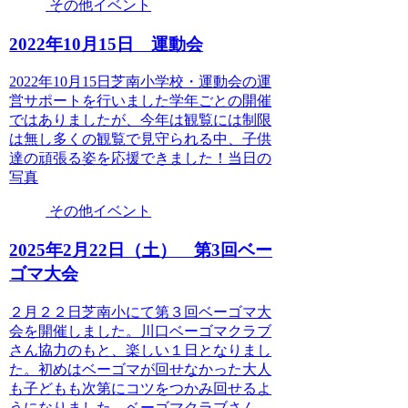
その他イベント
2022年10月15日 運動会
2022年10月15日芝南小学校・運動会の運
営サポートを行いました学年ごとの開催
ではありましたが、今年は観覧には制限
は無し多くの観覧で見守られる中、子供
達の頑張る姿を応援できました！当日の
写真
その他イベント
2025年2月22日（土） 第3回ベー
ゴマ大会
２月２２日芝南小にて第３回ベーゴマ大
会を開催しました。川口ベーゴマクラブ
さん協力のもと、楽しい１日となりまし
た。初めはベーゴマが回せなかった大人
も子どもも次第にコツをつかみ回せるよ
うになりました。ベーゴマクラブさん