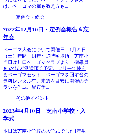
は、ベーゴマの腕も教え方も...
定例会・総会
2022年12月10日・定例会報告＆忘
年会
ベーゴマ大会について開催日：1月21日
（土）時間：14時〜17時頃場所：芝南小
当日は川口ベーゴマクラブより、指導員
を5名ほど派遣頂く予定。フリーで使え
るベーゴマセット、ベーゴマを回す台の
無料レンタル有。来週を目安に開催のチ
ラシを作成、配布予...
その他イベント
2023年4月10日 芝南小学校・入
学式
本日は芝南小学校の入学式でした1年生