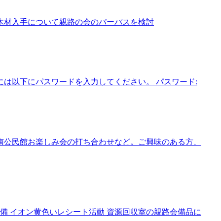
の木材入手について親路の会のパーパスを検討
は以下にパスワードを入力してください。 パスワード:
南公民館お楽しみ会の打ち合わせなど。ご興味のある方、
の準備 イオン黄色いレシート活動 資源回収室の親路会備品に